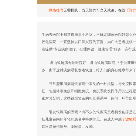
网络挂号
无需排队，当天预约可当天就诊。在线
【预
生病去医院不知道选择那个科室，不确定哪家医院好怎么
代化医院，一直坚持以口碑兴院为宗旨，为广大患者提供
者提供“专业疾病治疗、心理保健，健康管理”服务，实行
舟山银屑病专治医院好，舟山银屑病医院 ？宁波新世纪
多，由于这种疾病易复发难恢复，给人们的身心健康带来
寻常型银屑病是银屑病中常见的一种类型，与免疫因素有
征，包括体液免疫和细胞免疫。免疫系统发挥作用的过程
素对其影响，这些错综复杂的相互关系中，任何一环节出
引发银屑病的因素？有不少的银屑病患者初发皮疹是在
括儿童在内的年轻的患者中特别常见。在成人中感
宁波银
其次是扁桃体炎、咽喉炎、发烧。