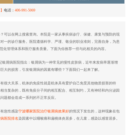
约】
电话：
400-991-5069
办？可以在网上搜索查询。本院是一家从事疾病诊疗、保健、康复与预防的现
一对一的诊疗服务。医院遵循科学、严谨、敬业的职业准则，完善自身，为患
规范化管理体系和医疗服务质量。下面为你推荐一些与此相关的内容。
银屑病医院指出：银屑病为一种常见的慢性皮肤病，近年来发病率逐渐增
了巨大的损害，引发银屑病的因素有哪些？下面我们一起来了解。
很大关系，机体的免疫性就是机体具有爱护自己免受其他物质损害的特
是相当复杂的，既有免疫分子间的相互配合、相互制约，又有神经和内分泌因
现问题都会造成一系列的不正常反应。
有急性感染
宁波哪家医院治疗银屑病效果好
的情况下发生的，这种现象在包
屑病医院排名
染因素中以咽喉痛和扁桃体炎居多，在儿童，感染以感冒居多。