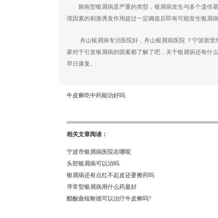
脓疱型银屑病是严重的类型，银屑病发生与多个遗传基因
境因素的刺激诱发作用超过一定阈值后即有可能发生银屑
舟山银屑病专治医院好，舟山银屑病医院 ？宁波新世纪
家对于引发银屑病的因素都了解了吧，关于银屑病还有什
早日康复。
牛皮癣吃中药能治好吗
相关文章阅读：
宁波市银屑病医院在哪呢
头部银屑病可以治吗
银屑病还有点红不起皮还要擦药吗
寻常型银屑病用什么药最好
醋酸曲铵耐德可以治疗牛皮癣吗?