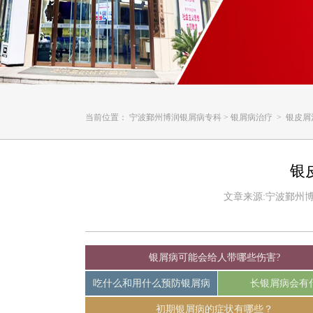
当前位置：
宁波鄞州博润银屑病专科
>
银屑病治疗
> 银皮屑
银
文章来源:宁波鄞州博润银
银屑病可能会给人带哪些伤害?
吃什么和用什么预防银屑病
长银屑病会有
初期银屑病的症状有哪些？