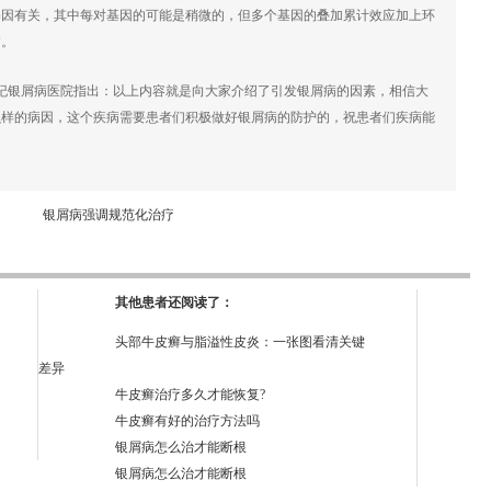
有关，其中每对基因的可能是稍微的，但多个基因的叠加累计效应加上环
病。
银屑病医院指出：以上内容就是向大家介绍了引发银屑病的因素，相信大
么样的病因，这个疾病需要患者们积极做好银屑病的防护的，祝患者们疾病能
银屑病强调规范化治疗
其他患者还阅读了：
头部牛皮癣与脂溢性皮炎：一张图看清关键
差异
牛皮癣治疗多久才能恢复?
牛皮癣有好的治疗方法吗
银屑病怎么治才能断根
银屑病怎么治才能断根