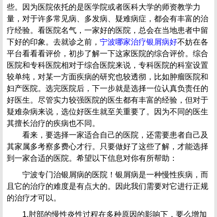
些。因为医院依托的是医学院或者医科大学的师资教学力
量，对于许多常见病、多发病、疑难病症，都会有丰富的治
疗经验。看医院名气，一家好的医院，总会在当地患者中留
下好的印象。去就诊之前，
宁波哪家治疗银屑病好
不妨在各
平台看看看评价，初步了解一下这家医院的综合评价。综合
医院和专科医院相对于综合医院来说，专科医院的科室设置
较单纯，对某一方面疾病的研究也较透彻，比如肿瘤医院和
妇产医院。选完医院后，下一步就是选择一位认真负责任的
好医生。尽管实力较强医院的医生都有丰富的经验，但对于
疑难杂病来说，选位好医生就至关重要了。因为不同的医生
其擅长治疗的疾病也不同。
看来，要选择一家适合自己的医院，还需要患者自己及
其家属多考察多费心才行。只要做好了这些了解，才能选择
到一家合适的医院。希望以下信息对你有所帮助：
宁波专门治银屑病的医院！银屑病是一种慢性疾病，而
且它的治疗的难度是有点大的。因此我们需要对它进行正规
的治疗才可以。
1.肘部的慢性炎性过程在多种原因的影响下，要么增加