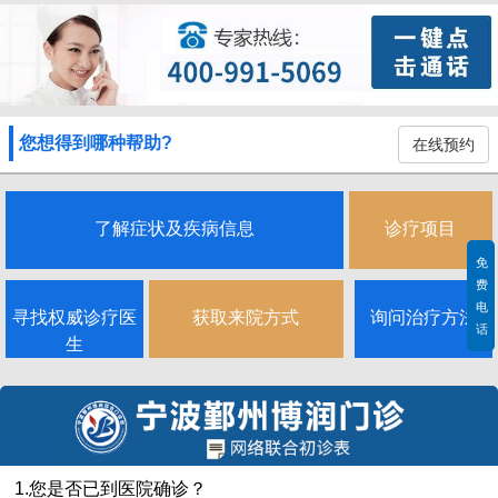
您想得到哪种帮助?
在线预约
了解症状及疾病信息
诊疗项目
免
费
电
寻找权威诊疗医
获取来院方式
询问治疗方法
话
生
1.您是否已到医院确诊？