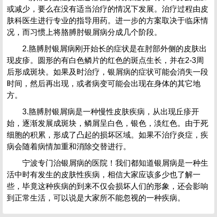
或减少，要么在没有适当治疗的情况下发展。治疗过程由皮
肤科医生进行专业的指导用药。进一步的方案取决于临床情
况，而习惯上将胳膊肘银屑病分成几个阶段。
2.胳膊肘银屑病刚开始长的症状是在肘部外侧的皮肤出
现皮疹。圆形的有白色鳞片的红色的斑点生长，并在2-3周
后形成斑块。如果及时治疗，银屑病的症状可能会消失一段
时间，然后再出现，或者病变可能会出现在身体的其它地
方。
3.胳膊肘银屑病是一种慢性皮肤疾病，从出现丘疹开
始，逐渐发展成斑块，鳞屑呈白色，银色，淡红色。由于死
细胞的积累，形成了凸起的损坏区域。如果不治疗炎症，疾
病会随着病情加重和消除交替进行。
宁波专门治银屑病的医院！我们都知道银屑病是一种生
活中时有发生的皮肤性疾病，相信大家应该多少也了解一
些，毕竟这种疾病的到来不仅会损坏人们的形象，还会影响
到正常生活，可以说是大家所不能忽视的一种疾病。