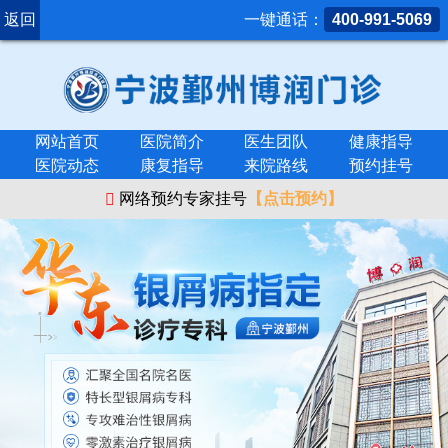
返回
一键通话：
400-991-5069
网站首页
医院简介
医生团队
健康指导
医院动态
康复指导
来院路线
预约挂号
网络预约专家挂号
【点击预约】